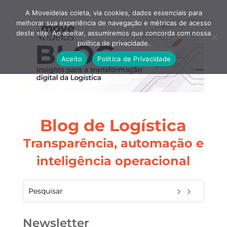
A Moveideias coleta, via cookies, dados essenciais para
melhorar sua experiência de navegação e métricas de acesso
deste site. Ao aceitar, assumiremos que concorda com nossa
política de privacidade.
Aceito
Politica de Privacidade
Blog de Logística
Transparência, automação e
inteligência operacional
Newsletter