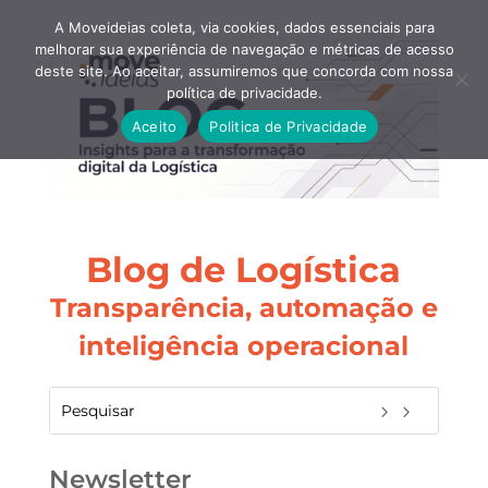
A Moveideias coleta, via cookies, dados essenciais para
melhorar sua experiência de navegação e métricas de acesso
deste site. Ao aceitar, assumiremos que concorda com nossa
política de privacidade.
Aceito
Politica de Privacidade
Blog de Logística
Transparência, automação e
inteligência operacional
Newsletter