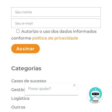
Autorizo o uso dos dados informados
Please leave this
conforme
política de privacidade
Categorias
Cases de sucesso
Posso ajudar?
Gestão de Processos
Logística
Outros